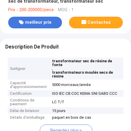
sec de transformateur, transformateur sec
Prix：200-200000/piece
MOQ：1
meilleur prix
Contactez
Description De Produit
transformateur sec de résine de
fonte
Surligner
,
transformateurs moulés secs de
résine
Capacité
5000 morceaux/année
d'approvisionnement
Certification
ISO IEC CB COC KEMA SNI SABS CCC
Conditions de
LC T/T
paiement
Délai de livraison
15 jours
Détails d'emballage
paquet en bois de cas
Regardez plus