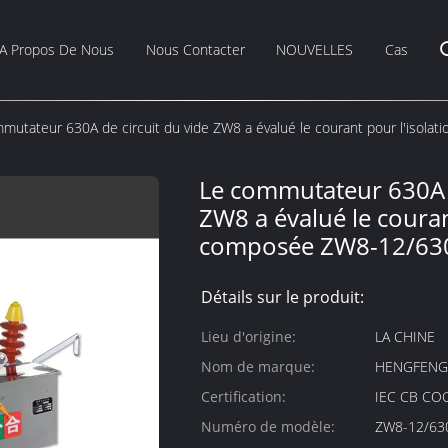
A Propos De Nous
Nous Contacter
NOUVELLES
Cas
mutateur 630A de circuit du vide ZW8 a évalué le courant pour l'isol
Le commutateur 630A d
ZW8 a évalué le couran
composée ZW8-12/63
Détails sur le produit:
Lieu d'origine:
LA CHINE
Nom de marque:
HENGFEN
Certification:
IEC CB CO
Numéro de modèle:
ZW8-12/63