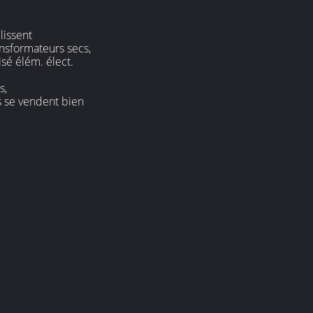
lissent
ansformateurs secs,
isé élém. élect.
s,
ts se vendent bien