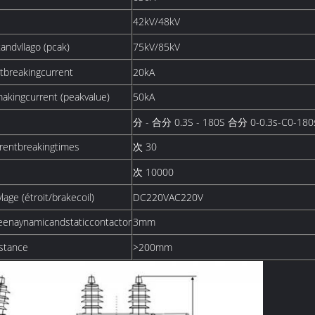
42kV/48kV
dvllago (pcak)
75kV/85kV
eakingcurrent
20kA
ngcurrent (peakvalue)
50kA
分 - 合分 0.3S - 180S 合分 0-0.3s-C0-18
ntbreakingtimes
次 30
次 10000
(étroit/brakecoil)
DC220VAC220V
ynamicandstaticcontactor
3mm
stance
>200mm