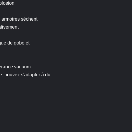
plosion,
s armoires sèchent
ativement
que de gobelet
apperance.vacuum
ne, pouvez s'adapter à dur