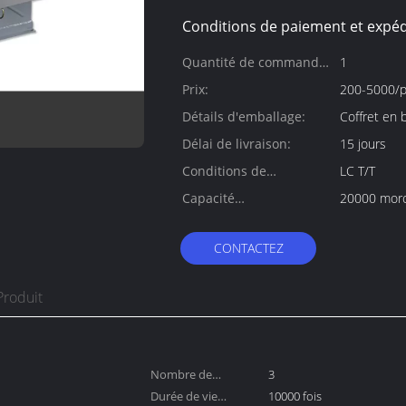
Conditions de paiement et expéd
Quantité de commande
1
min:
Prix:
200-5000/p
Détails d'emballage:
Coffret en 
Délai de livraison:
15 jours
Conditions de
LC T/T
paiement:
Capacité
20000 mor
d'approvisionnement:
CONTACTEZ
Produit
Nombre de
3
Polonais:
Durée de vie
10000 fois