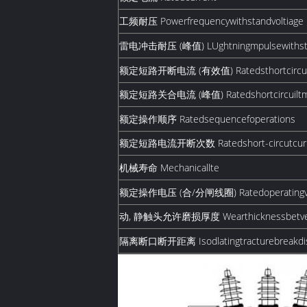
工频耐压 Powerfrequencywithstandvoltiage
雷电冲击耐压 (峰值) LUghtningmpulsewithstan
额定短路开断电流 (有效值) Ratedsthortcircutbr
额定短路关合电流 (峰值) Ratedshortcircuiltmaki
额定操作顺序 Ratedsequencefoperations
额定短路电流开断次数 Ratedshort-circutcurre
机械寿命 Mechanicallte
额定操作电压 (合/分闸线圈) Ratedoperatingvlage 
动, 静触头允许磨损厚度 Wearthicknessbetveena
隔离断口断开距离 Isodlatingtracturebreakdi