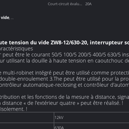
mécanique:
Court-circuit évalué
20A
cassant le courant:
 vide
,
uit de vide
ute tension du vide ZW8-12/630-20, interrupteur s
ractéristiques
ur peut être le courant 50/5 100/5 200/5 400/5 630/5 ins
ur utilisant la douille à haute tension en caoutchouc 
multi-robinet intégré peut être utilisé comme protectio
ouble-enroulement 3.The peut être utilisé pour la pro
 contrôleur automatique-reclosing et contrôleur d'aut
ribution et les fonctions de la mesure à distance, signa
istance « de l'extérieur quatre » peut être réalisé. !
isolement. !
12kV
630A