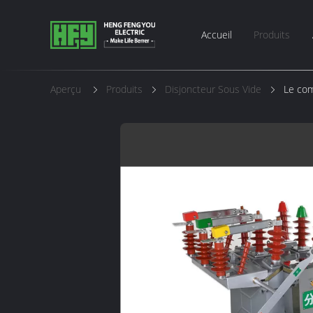
Accueil
Produits
Aperçu
Produits
Disjoncteur Sous Vide
Le com