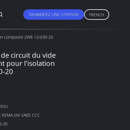
DEMANDEZ UNE CITATION
FRENCH
ation composée ZW8-12/630-20
e circuit du vide
t pour l'isolation
0-20
GYOU
C KEMA SNI SABS CCC
0-20