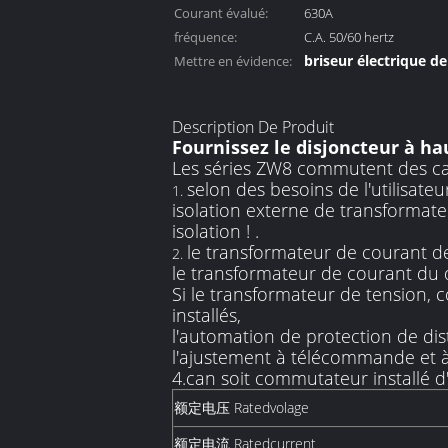
Courant évalué:
630A
fréquence:
C.A. 50/60 hertz
briseur électrique de
Mettre en évidence:
commutateur de circ
Description De Produit
Fournissez le disjoncteur à ha
Les séries ZW8 commutent des ca
selon des besoins de l'utilisate
1.
isolation externe de transformate
isolation ! .
le transformateur de courant de 
2.
le transformateur de courant du d
Si le transformateur de tension,
installés,
l'automation de protection de dist
l'ajustement à télécommande et à d
4.can soit commutateur installé d'
额定电压 Ratedvolage
额定电流 Ratedcurrent