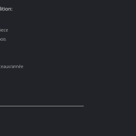
ition:
iece
bois
ceaux/année