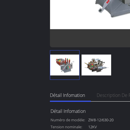
Détail Infomation
Description De 
Détail Infomation
Numéro de modèle:
ZW8-12/630-20
Tension nominale:
12KV