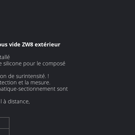
ous vide ZW8 extérieur
tallé
de silicone pour le composé
n de surintensité. !
tection et la mesure.
omatique-sectionnement sont
l à distance,