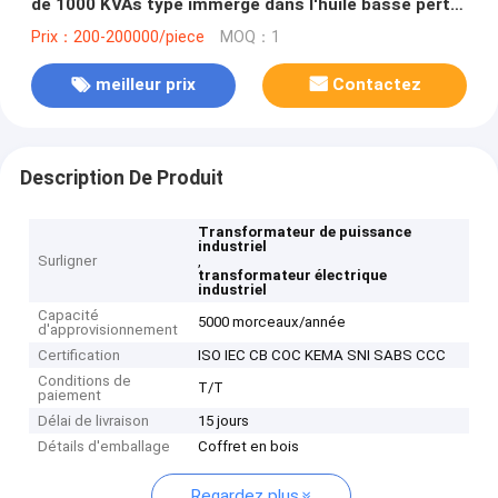
de 1000 KVAs type immergé dans l'huile basse perte
de 3 phases
Prix：200-200000/piece
MOQ：1
meilleur prix
Contactez
Description De Produit
Transformateur de puissance
industriel
Surligner
,
transformateur électrique
industriel
Capacité
5000 morceaux/année
d'approvisionnement
Certification
ISO IEC CB COC KEMA SNI SABS CCC
Conditions de
T/T
paiement
Délai de livraison
15 jours
Détails d'emballage
Coffret en bois
Regardez plus