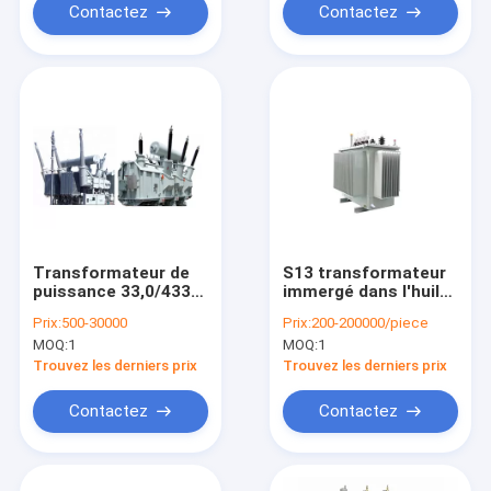
Contactez
Contactez
Transformateur de
S13 transformateur
puissance 33,0/433kv
immergé dans l'huile,
immergé dans l'huile
10/0.4 kilovolts
Prix:
500-30000
Prix:
200-200000/piece
triphasé de l'en
transformateur de
MOQ:
1
MOQ:
1
cuivre 500kva de
courant électrique de
transformateur
630 KVAs
Trouvez les derniers prix
Trouvez les derniers prix
Contactez
Contactez