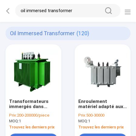
Oil Immersed Transformer
(120)
Transformateurs
Enroulement
immergés dans
matériel adapté aux
l'huile de noyau de
besoins du client
Prix:
200-200000/piece
Prix:
500-30000
500 KVAs 3D pour le
d'en cuivre immergé
MOQ:
1
MOQ:
1
système de
dans l'huile du
distribution
transformateur 35kv
Trouvez les derniers prix
Trouvez les derniers prix
industriel
double