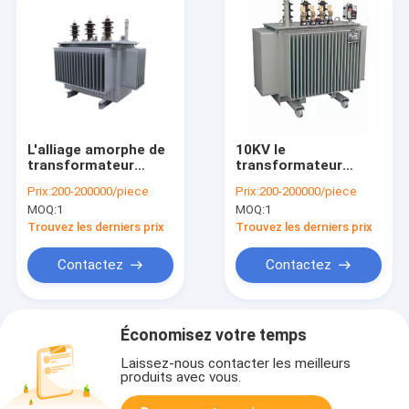
L'alliage amorphe de
10KV le
transformateur
transformateur
immergé dans l'huile
immergé dans l'huile
Prix:
200-200000/piece
Prix:
200-200000/piece
de la série SH15 a
S11,30-2500KVA, 3
MOQ:
1
MOQ:
1
complètement scellé
phae/a
3 la phase 11Kv 33Kv
complètement
Trouvez les derniers prix
Trouvez les derniers prix
800Kva
scellé/enroulement
de double
Contactez
Contactez
Économisez votre temps
Laissez-nous contacter les meilleurs
produits avec vous.