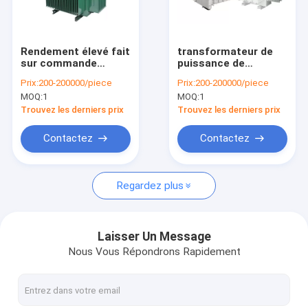
Contact
Rendement élevé fait
transformateur de
sur commande
puissance de
transformateur de courant électrique
immergé dans l'huile
réglementation de
Prix:
200-200000/piece
Prix:
200-200000/piece
de transformateur
enroulement
MOQ:
1
MOQ:
1
de puissance du
triphasé de tension
Transformateur sec
transformateur
du transformateur
Trouvez les derniers prix
Trouvez les derniers prix
10KV/0.4kv de S11-
66kV immergé dans
630KVA
l'huile double
Transformateur immergé dans l'huile
Contactez
Contactez
mécanisme électrique industriel
Regardez plus
Haute tension
mécanisme moyen de tension
Laisser Un Message
Nous Vous Répondrons Rapidement
À basse tension
mécanisme de distribution d'énergie