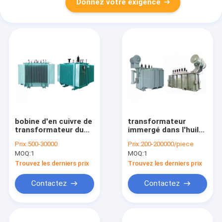
Donnez votre exigence
bobine d'en cuivre de
transformateur
transformateur du
immergé dans l'huile
transformateur
de 250mva 220kv
Prix:
500-30000
Prix:
200-200000/piece
50HZ/60HZ immergé
transformateur
MOQ:
1
MOQ:
1
dans l'huile/en
d'Electric Power de 3
aluminium remplie
phases
Trouvez les derniers prix
Trouvez les derniers prix
d'huile
Contactez
Contactez