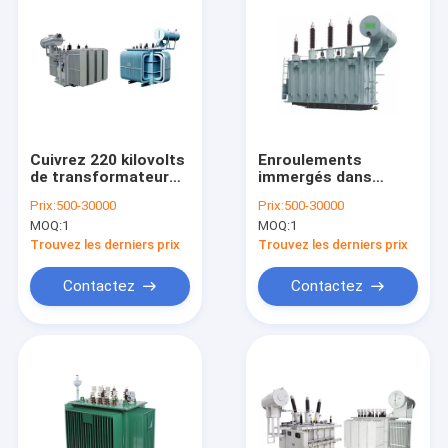
Cuivrez 220 kilovolts
Enroulements
de transformateur
immergés dans
immergé dans l'huile
l'huile triphasés de
Prix:
500-30000
Prix:
500-30000
2 de fréquence à
Triplex de
MOQ:
1
MOQ:
1
faible bruit des
transformateur de
enroulements
résistance à l'impact
Trouvez les derniers prix
Trouvez les derniers prix
50/60Hz
Contactez
Contactez
Accueil
Produits
A propos de nous